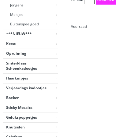
Jongens
Meisjes
Buitenspeelgoed
Voorraad
***NIEUW***
Kerst
Opruiming
Sinterklaas
Schoenkadootjes
Haarknipjes
Verjaardags kadootjes
Boeken
Sticky Mosaics
Gelukspoppetjes
Knutselen
Calafant