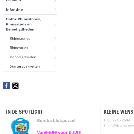
Infantino
Hotfix Rhinestones,
Rhinestuds en
Benodigdheden
Rhinestones
Rhinestuds
Benodigdheden
Starterspakketten
IN DE SPOTLIGHT
KLEINE WENS
Bumba blokpuzzel
T:
06 2946 2594
E: info@kleine-we
Van
€ 5,99
voor
€ 5,99