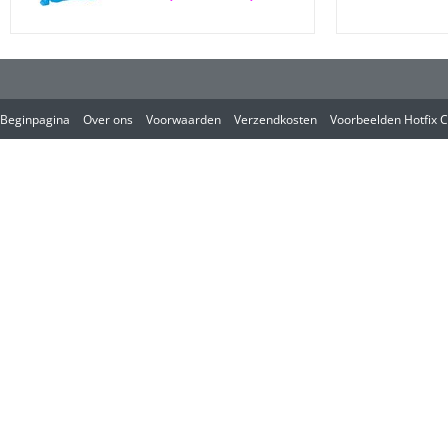
Beginpagina
Over ons
Voorwaarden
Verzendkosten
Voorbeelden Hotfix C