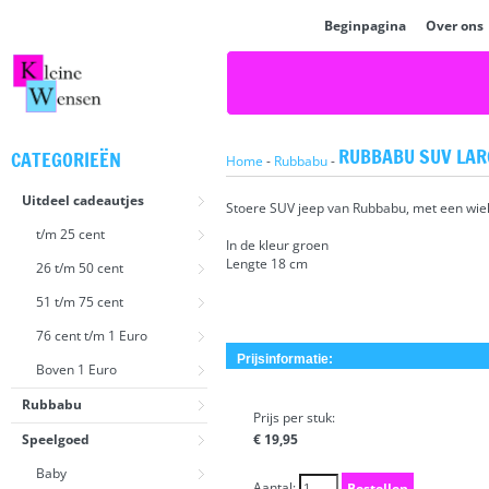
Beginpagina
Over ons
RUBBABU SUV LAR
CATEGORIEËN
Home
-
Rubbabu
-
Uitdeel cadeautjes
Stoere SUV jeep van Rubbabu, met een wiel 
t/m 25 cent
In de kleur groen
Lengte 18 cm
26 t/m 50 cent
51 t/m 75 cent
76 cent t/m 1 Euro
Prijsinformatie:
Boven 1 Euro
Rubbabu
Prijs per stuk:
Speelgoed
€ 19,95
Baby
Aantal:
Bestellen